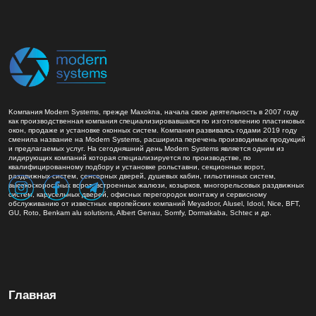
Kомпания Modern Systems, прежде Maxokna, начала свою деятельность в 2007 году
как производственная компания специализировавшаяся по изготовлению пластиковых
окон, продаже и установке оконных систем. Компания развиваясь годами 2019 году
сменила название на Modern Systems, расширила перечень производимых продукций
и предлагаемых услуг. На сегодняшний день Modern Systems является одним из
лидирующих компаний которая специализируется по производстве, по
квалифицированному подбору и установке рольставни, секционных ворот,
раздвижных систем, сенсорных дверей, душевых кабин, гильотинных систем,
высокоскоростных ворот, встроенных жалюзи, козырков, многорельсовых раздвижных
систем, карусельных дверей, офисных перегородок монтажу и сервисному
обслуживанию от известных европейских компаний Meyadoor, Alusel, Idool, Nice, BFT,
GU, Roto, Benkam alu solutions, Albert Genau, Somfy, Dormakaba, Schtec и др.
Главная