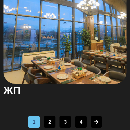
ЖП
1
2
3
4