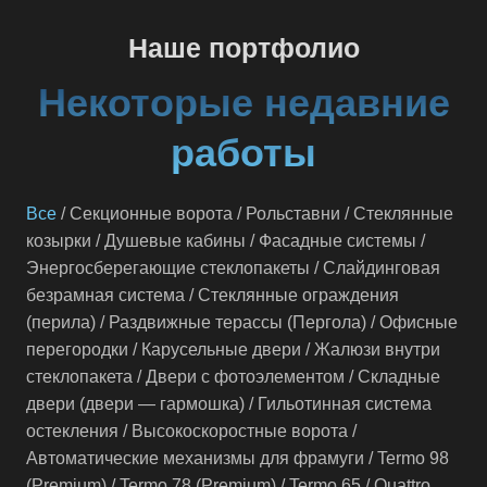
Наше портфолио
Некоторые недавние
работы
Все
/
Секционные ворота
/
Рольставни
/
Стеклянные
козырки
/
Душевые кабины
/
Фасадные системы
/
Энергосберегающие стеклопакеты
/
Слайдинговая
безрамная система
/
Стеклянные ограждения
(перила)
/
Раздвижные терассы (Пергола)
/
Офисные
перегородки
/
Карусельные двери
/
Жалюзи внутри
стеклопакета
/
Двери с фотоэлементом
/
Складные
двери (двери — гармошка)
/
Гильотинная система
остекления
/
Высокоскоростные ворота
/
Автоматические механизмы для фрамуги
/
Termo 98
(Premium)
/
Termo 78 (Premium)
/
Termo 65
/
Quattro