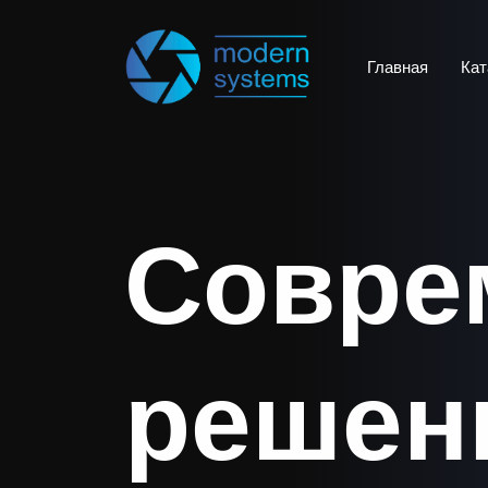
Главная
Кат
Совре
решен