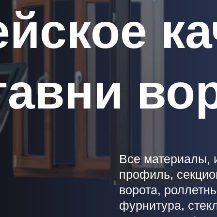
йское ка
тавни во
Все материалы, 
профиль, секцио
ворота, роллетны
фурнитура, стек