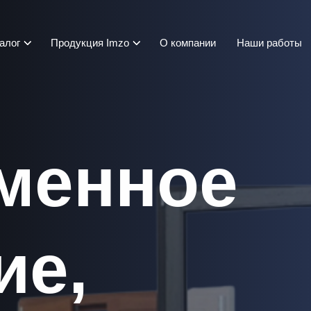
алог
Продукция Imzo
О компании
Наши работы
менное
ие,