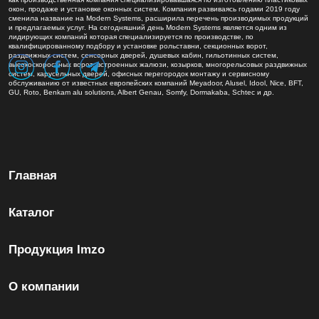
окон, продаже и установке оконных систем. Компания развиваясь годами 2019 году
сменила название на Modern Systems, расширила перечень производимых продукций
и предлагаемых услуг. На сегодняшний день Modern Systems является одним из
лидирующих компаний которая специализируется по производстве, по
квалифицированному подбору и установке рольставни, секционных ворот,
раздвижных систем, сенсорных дверей, душевых кабин, гильотинных систем,
высокоскоростных ворот, встроенных жалюзи, козырков, многорельсовых раздвижных
систем, карусельных дверей, офисных перегородок монтажу и сервисному
обслуживанию от известных европейских компаний Meyadoor, Alusel, Idool, Nice, BFT,
GU, Roto, Benkam alu solutions, Albert Genau, Somfy, Dormakaba, Schtec и др.
Главная
Каталог
Продукция Imzo
О компании