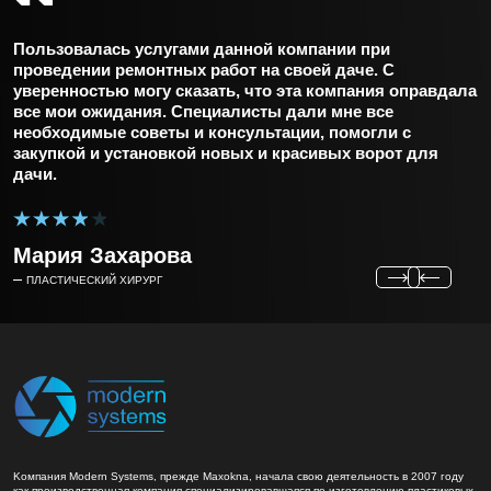
и
Пользовалась услугами данной компании при
З
проведении ремонтных работ на своей даче. С
к
и
уверенностью могу сказать, что эта компания оправдала
д
все мои ожидания. Специалисты дали мне все
О
необходимые советы и консультации, помогли с
закупкой и установкой новых и красивых ворот для
дачи.
Мария Захарова
Next
Previous
ПЛАСТИЧЕСКИЙ ХИРУРГ
Kомпания Modern Systems, прежде Maxokna, начала свою деятельность в 2007 году
как производственная компания специализировавшаяся по изготовлению пластиковых