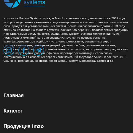
Kомпания Modern Systems, прежде Maxokna, начала свою деятельность в 2007 году
как производственная компания специализировавшаяся по изготовлению пластиковых
окон, продаже и установке оконных систем. Компания развиваясь годами 2019 году
сменила название на Modern Systems, расширила перечень производимых продукций
и предлагаемых услуг. На сегодняшний день Modern Systems является одним из
лидирующих компаний которая специализируется по производстве, по
квалифицированному подбору и установке рольставни, секционных ворот,
раздвижных систем, сенсорных дверей, душевых кабин, гильотинных систем,
высокоскоростных ворот, встроенных жалюзи, козырков, многорельсовых раздвижных
систем, карусельных дверей, офисных перегородок монтажу и сервисному
обслуживанию от известных европейских компаний Meyadoor, Alusel, Idool, Nice, BFT,
GU, Roto, Benkam alu solutions, Albert Genau, Somfy, Dormakaba, Schtec и др.
Главная
Каталог
Продукция Imzo